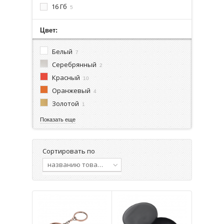
16 Гб
5
Цвет:
Белый
7
Серебрянный
2
Красный
10
Оранжевый
4
Золотой
1
Показать еще
Сортировать по
названию товара, от А до Я