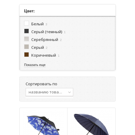
Цвет:
Белый
3
Серый (темный)
1
Серебрянный
2
Серый
2
Коричневый
1
Показать еще
Сортировать по
названию товара, от А до Я