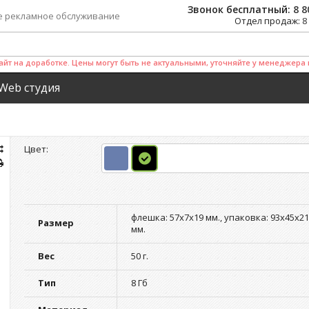
Звонок бесплатный:
8 8
е рекламное обслуживание
Отдел продаж:
8
айт на доработке. Цены могут быть не актуальными, уточняйте у менеджера 
Web студия
Цвет:
флешка: 57x7x19 мм., упаковка: 93х45х2
Размер
мм.
Вес
50 г.
Тип
8 Гб