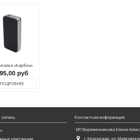
игалка «Карбон»
95,00 руб
ПОДРОБНЕЕ
 запись
Контактная информация
ИП Веременникова Елена Алек
ы
г. Краснодар, ул. Маяковског
жные квитанции