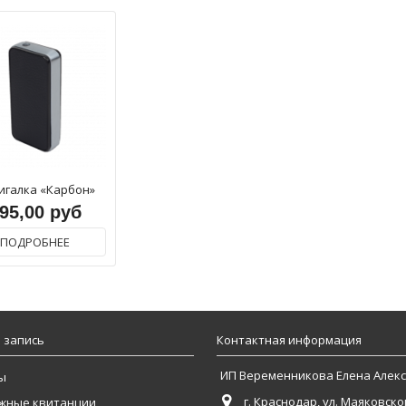
игалка «Карбон»
95,00 руб
ПОДРОБНЕЕ
 запись
Контактная информация
ИП Веременникова Елена Алек
ы
г. Краснодар, ул. Маяковског
жные квитанции