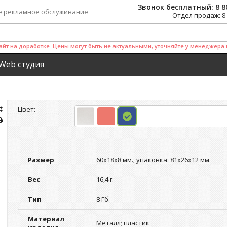
Звонок бесплатный:
8 8
е рекламное обслуживание
Отдел продаж:
8
айт на доработке. Цены могут быть не актуальными, уточняйте у менеджера 
Web студия
Цвет:
Размер
60х18х8 мм.; упаковка: 81х26х12 мм.
Вес
16,4 г.
Тип
8 Гб.
Материал
Металл; пластик