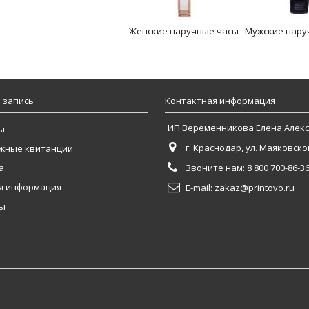
Женские наручные часы
Мужские нару
 запись
Контактная информация
ИП Веременникова Елена Алек
ы
г. Краснодар, ул. Маяковског
жные квитанции
а
Звоните нам:
8 800 700-86-3
я информация
E-mail:
zakaz@printovo.ru
ны