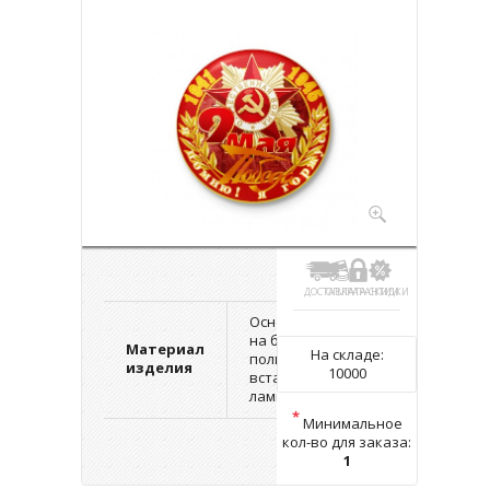
ДОСТАВКА
ОПЛАТА
ГАРАНТИИ
СКИДКИ
Основа - пластик
на булавке,
Материал
На складе:
полиграфическая
изделия
10000
вставка,
ламинация.
*
Минимальное
кол-во для заказа:
1