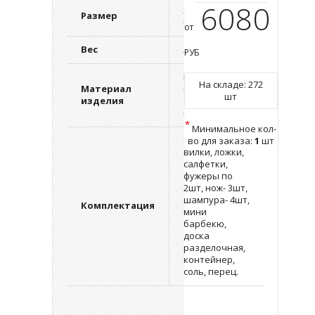
6080
310х220х410
Размер
мм.
от
Вес
2875 г.
РУБ
Полиэстер,
На складе:
272
Материал
нержавеющая
шт
изделия
сталь, дерево,
пластик
*
Минимальное кол-
тарелки,
во для заказа:
1
шт
вилки, ложки,
салфетки,
фужеры по
2шт, нож- 3шт,
шампура- 4шт,
Комплектация
мини
барбекю,
доска
разделочная,
контейнер,
соль, перец.