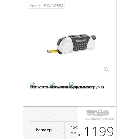
Артикул:
015.156.002
ДОСТАВКА
ОПЛАТА
ГАРАНТИИ
СКИДКИ
1199
154х34х58
Размер
мм.
от