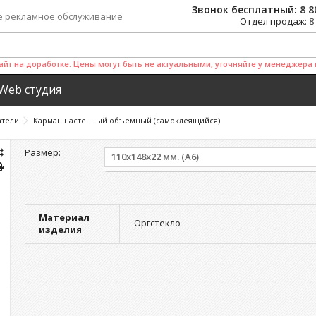
Звонок бесплатный:
8 8
е рекламное обслуживание
Отдел продаж:
8
айт на доработке. Цены могут быть не актуальными, уточняйте у менеджера 
Web студия
тели
Карман настенный объемный (самоклеящийся)
Размер:
110х148х22 мм. (А6)
Материал
Оргстекло
изделия