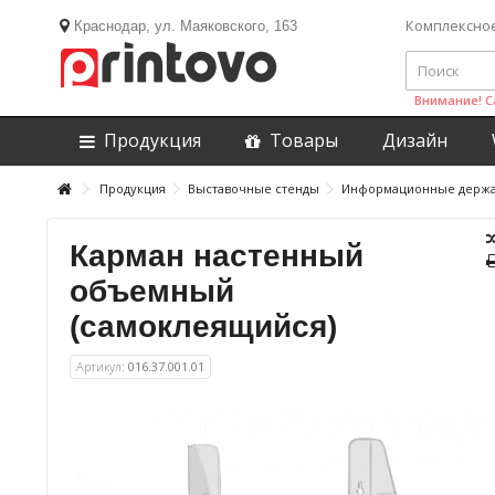
Комплексно
Краснодар, ул. Маяковского, 163
Внимание! С
Продукция
Товары
Дизайн
Продукция
Выставочные стенды
Информационные держа
Карман настенный
объемный
(самоклеящийся)
Артикул:
016.37.001.01