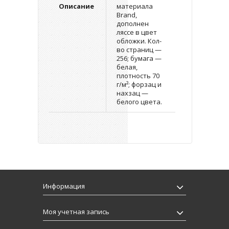
Описание
материала
Brand,
дополнен
ляссе в цвет
обложки. Кол-
во страниц —
256; бумага —
белая,
плотность 70
г/м²; форзац и
нахзац —
белого цвета.
Информация
Моя учетная запись