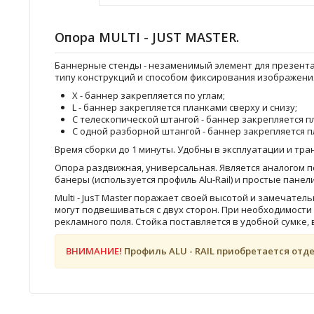
Опора MULTI - JUST MASTER.
Баннерные стенды - незаменимый элемент для презента
типу конструкций и способом фиксирования изображени
Х - баннер закрепляется по углам;
L - баннер закрепляется планками сверху и снизу;
С телескопической штангой - баннер закрепляется п
С одной разборной штангой - баннер закрепляется п
Время сборки до 1 минуты. Удобны в эксплуатации и тра
Опора раздвижная, универсальная. Является аналогом п
банеры (используется профиль Alu-Rail) и простые панели
Multi - JusT Master поражает своей высотой и замечате
могут подвешиваться с двух сторон. При необходимости
рекламного поля. Стойка поставляется в удобной сумке, 
ВНИМАНИЕ!
Профиль ALU - RAIL приобретается отд