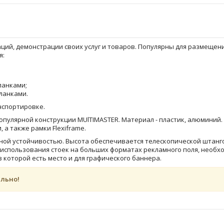
ций, демонстрации своих услуг и товаров. Популярны для размещен
я:
ланками;
ланками.
нспортировке.
опулярной конструкции MUlTIMASTER. Материал - пластик, алюминий.
, а также рамки Flexiframe.
льной устойчивостью. Высота обеспечивается телескопической штанг
 использования стоек на больших форматах рекламного поля, необхо
в которой есть место и для графического баннера.
ельно!